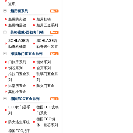
盗锁
船用锁系列
船用防火锁
船用挂锁
船用抽屉锁
船用五金系列
英格索兰-西勒奇门锁
SCHLAGE西
SCHLAGE西
勒奇机械锁
勒奇逃生装置
海福乐门锁五金系列
门执手系列
锁体系列
锁芯系列
合页系列
推拉门五金系
玻璃门五金系
列
列
淋浴房五金
防火门五金
其他小五金
德国ECO五金系列
ECO闭门器系
德国ECO玻璃
列
门系统
德国ECO锁
防火逃生系统
体、锁芯系列
德国ECO把手