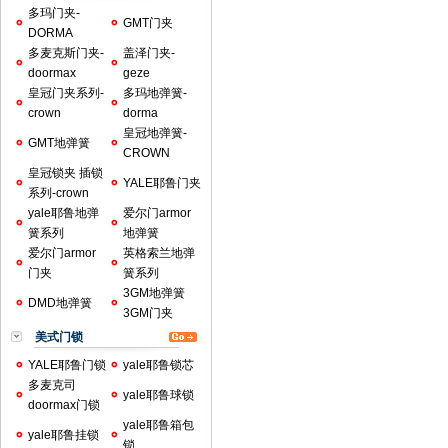
多玛门夹-
GMT门夹
DORMA
多麦克斯门夹-
盖泽门夹-
doormax
geze
皇冠门夹系列-
多玛地弹簧-
crown
dorma
皇冠地弹簧-
GMT地弹簧
CROWN
皇冠锁夹 插锁
YALE耶鲁门夹
系列-crown
yale耶鲁地弹
爱尔门armor
簧系列
地弹簧
爱尔门armor
英格索兰地弹
门夹
簧系列
3GM地弹簧
DMD地弹簧
3GM门夹
美式门锁
YALE耶鲁门锁
yale耶鲁锁芯
多麦克司
yale耶鲁球锁
doormax门锁
yale耶鲁箱包
yale耶鲁挂锁
锁