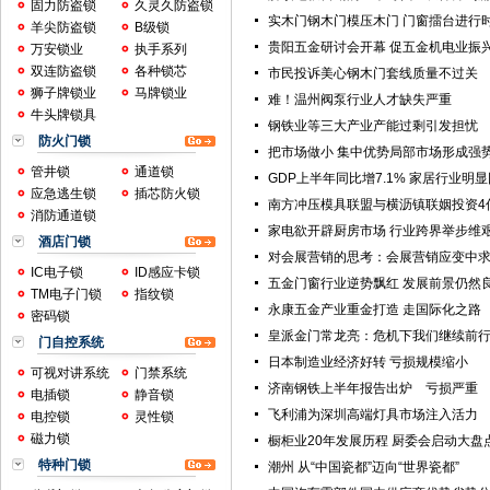
固力防盗锁
久灵久防盗锁
实木门钢木门模压木门 门窗擂台进行
羊尖防盗锁
B级锁
贵阳五金研讨会开幕 促五金机电业振
万安锁业
执手系列
双连防盗锁
各种锁芯
市民投诉美心钢木门套线质量不过关
狮子牌锁业
马牌锁业
难！温州阀泵行业人才缺失严重
牛头牌锁具
钢铁业等三大产业产能过剩引发担忧
防火门锁
把市场做小 集中优势局部市场形成强
管井锁
通道锁
GDP上半年同比增7.1% 家居行业明
应急逃生锁
插芯防火锁
南方冲压模具联盟与横沥镇联姻投资4
消防通道锁
家电欲开辟厨房市场 行业跨界举步维
酒店门锁
对会展营销的思考：会展营销应变中
IC电子锁
ID感应卡锁
五金门窗行业逆势飘红 发展前景仍然
TM电子门锁
指纹锁
永康五金产业重金打造 走国际化之路
密码锁
皇派金门常龙亮：危机下我们继续前
门自控系统
日本制造业经济好转 亏损规模缩小
可视对讲系统
门禁系统
济南钢铁上半年报告出炉 亏损严重
电插锁
静音锁
飞利浦为深圳高端灯具市场注入活力
电控锁
灵性锁
磁力锁
橱柜业20年发展历程 厨委会启动大盘
特种门锁
潮州 从“中国瓷都”迈向“世界瓷都”