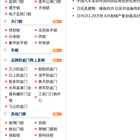
中国汽车零部件国内供应商优势劣势
监狱门锁
老年公寓门锁
通开锁
天地锁
卫浴及建陶：修炼内功 以应对金融危
电子监狱门锁
日均151.29万吨 6月粗钢产量创最高
木门锁
球型锁
压把执手锁
分体锁
闭锁
豪华执手锁
外装锁
车锁
品牌防盗门网上直销
王力防盗门
盼盼防盗门
日上防盗门
龙甲防盗门
新多防盗门
春天防盗门
永和嘉泰门业
将军防盗门
通风栅栏门定
工程门订购中
做
心
飞云防盗门
其他门锁
玻璃门锁
挂锁
推拉门锁
塑钢门窗锁
保险锁
密码挂锁