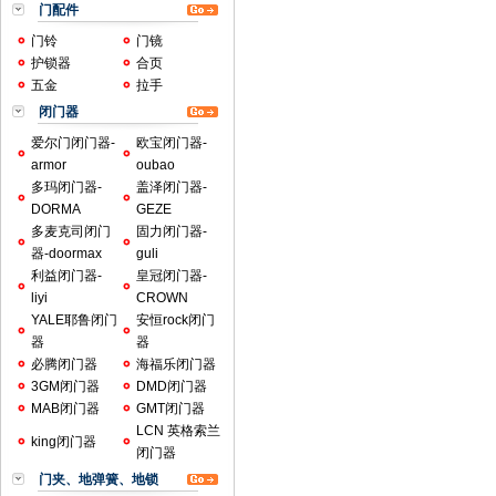
门配件
门铃
门镜
护锁器
合页
五金
拉手
闭门器
爱尔门闭门器-
欧宝闭门器-
armor
oubao
多玛闭门器-
盖泽闭门器-
DORMA
GEZE
多麦克司闭门
固力闭门器-
器-doormax
guli
利益闭门器-
皇冠闭门器-
liyi
CROWN
YALE耶鲁闭门
安恒rock闭门
器
器
必腾闭门器
海福乐闭门器
3GM闭门器
DMD闭门器
MAB闭门器
GMT闭门器
LCN 英格索兰
king闭门器
闭门器
门夹、地弹簧、地锁