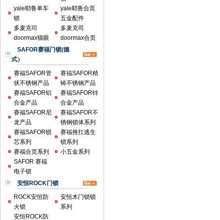
yale耶鲁单车
yale耶鲁合页
锁
五金配件
多麦克司
多麦克司
doormax猫眼
doormax合页
SAFOR赛福门锁(德
式）
赛福SAFOR管
赛福SAFOR精
状不锈钢产品
铸不锈钢产品
赛福SAFOR铝
赛福SAFOR锌
合金产品
合金产品
赛福SAFOR尼
赛福SAFOR不
龙产品
锈钢锁体系列
赛福SAFOR锁
赛福推扛逃生
芯系列
锁系列
赛福合页系列
小五金系列
SAFOR 赛福
电子锁
安恒ROCK门锁
ROCK安恒防
安恒木门锁锁
火锁
系列
安恒ROCK防