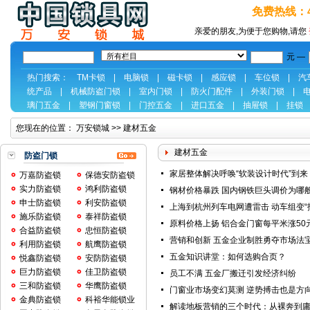
免费热线：40
亲爱的朋友,为便于您购物,请您
元 —
热门搜索：
TM卡锁
|
电脑锁
|
磁卡锁
|
感应锁
|
车位锁
|
汽
统产品
|
机械防盗门锁
|
室内门锁
|
防火门配件
|
外装门锁
|
璃门五金
|
塑钢门窗锁
|
门控五金
|
进口五金
|
抽屉锁
|
挂锁
您现在的位置：
万安锁城
>>
建材五金
建材五金
防盗门锁
家居整体解决呼唤“软装设计时代”到来
万嘉防盗锁
保德安防盗锁
实力防盗锁
鸿利防盗锁
钢材价格暴跌 国内钢铁巨头调价为哪
申士防盗锁
利安防盗锁
上海到杭州列车电网遭雷击 动车组变“
施乐防盗锁
泰祥防盗锁
原料价格上扬 铝合金门窗每平米涨50
合益防盗锁
忠恒防盗锁
营销和创新 五金企业制胜勇夺市场法
利用防盗锁
航鹰防盗锁
五金知识讲堂：如何选购合页？
悦鑫防盗锁
安防防盗锁
巨力防盗锁
佳卫防盗锁
员工不满 五金厂搬迁引发经济纠纷
三和防盗锁
华鹰防盗锁
门窗业市场变幻莫测 逆势搏击也是方
金典防盗锁
科裕华能锁业
解读地板营销的三个时代：从裸奔到